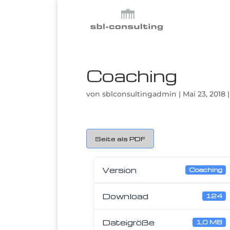
Coaching
von
sblconsultingadmin
|
Mai 23, 2018
Seite als PDF
Version
Coaching
Download
124
Dateigröße
1,0 MB